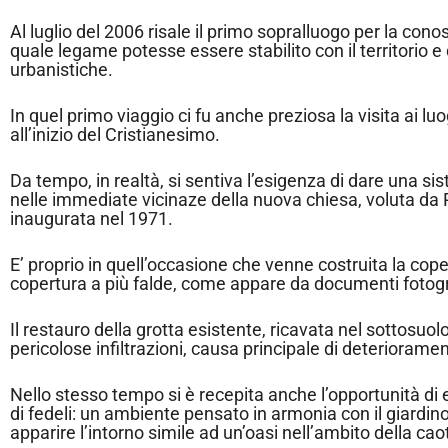
Al luglio del 2006 risale il primo sopralluogo per la cono
quale legame potesse essere stabilito con il territorio e di
urbanistiche.
In quel primo viaggio ci fu anche preziosa la visita ai lu
all’inizio del Cristianesimo.
Da tempo, in realtà, si sentiva l’esigenza di dare una si
nelle immediate vicinaze della nuova chiesa, voluta da P
inaugurata nel 1971.
E’ proprio in quell’occasione che venne costruita la cope
copertura a più falde, come appare da documenti fotograf
Il restauro della grotta esistente, ricavata nel sottosu
pericolose infiltrazioni, causa principale di deterioramen
Nello stesso tempo si è recepita anche l’opportunità di 
di fedeli: un ambiente pensato in armonia con il giardin
apparire l’intorno simile ad un’oasi nell’ambito della ca