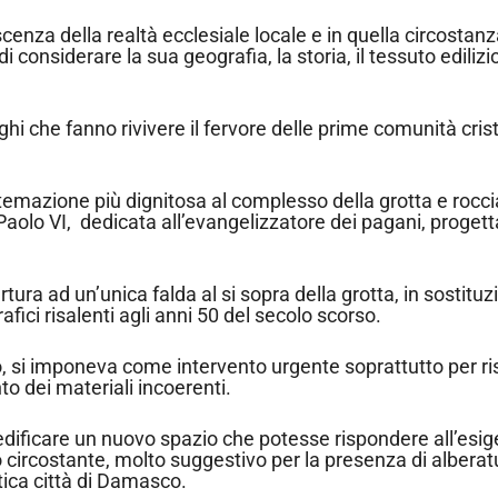
scenza della realtà ecclesiale locale e in quella circostanz
 considerare la sua geografia, la storia, il tessuto edilizio
oghi che fanno rivivere il fervore delle prime comunità crist
stemazione più dignitosa al complesso della grotta e rocci
aolo VI, dedicata all’evangelizzatore dei pagani, progett
rtura ad un’unica falda al si sopra della grotta, in sostit
ici risalenti agli anni 50 del secolo scorso.
olo, si imponeva come intervento urgente soprattutto per ri
to dei materiali incoerenti.
edificare un nuovo spazio che potesse rispondere all’esig
o circostante, molto suggestivo per la presenza di alberat
otica città di Damasco.