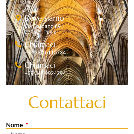
Dove siamo
Via Cardano 69
27100 - Pavia
Chiamaci
+39 335 6115734
Chiamaci
+39 347 9924294
Contattaci
Nome