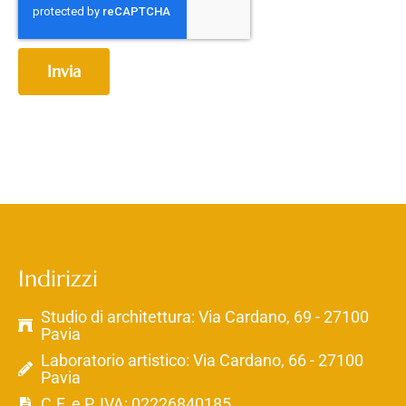
Invia
Indirizzi
Studio di architettura: Via Cardano, 69 - 27100
Pavia
Laboratorio artistico: Via Cardano, 66 - 27100
Pavia
C.F. e P. IVA: 02226840185