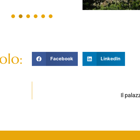
olo:
Facebook
LinkedIn
Il palaz